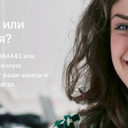
 или
я?
664443
или
вичную
т ваши шансы и
агах.